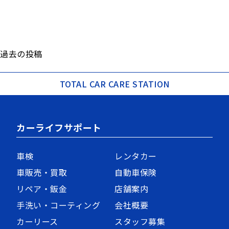
投
過去の投稿
稿
TOTAL CAR CARE STATION
ナ
ビ
ゲ
カーライフサポート
ー
車検
レンタカー
シ
⾞販売・買取
⾃動⾞保険
ョ
リペア・鈑⾦
店舗案内
ン
⼿洗い・コーティング
会社概要
カーリース
スタッフ募集